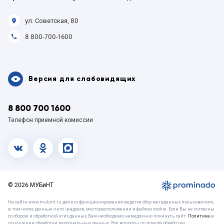
ул. Советская, 80
8 800-700-1600
Версия для слабовидящих
8 800 700 1600
Телефон приемной комиссии
vk.com
OK
MAX
© 2026 МУБиНТ
На сайте www.mubint.ru для его функционирования ведется сбор метаданных пользователя,
в том числе данные о его ip-адресе, месторасположении и файлах cookie. Если Вы не согласны
со сбором и обработкой этих данных, Вам необходимо немедленно покинуть сайт.
Политика
в
отношении обработки персональных данных. Все вопросы по поводу обработки