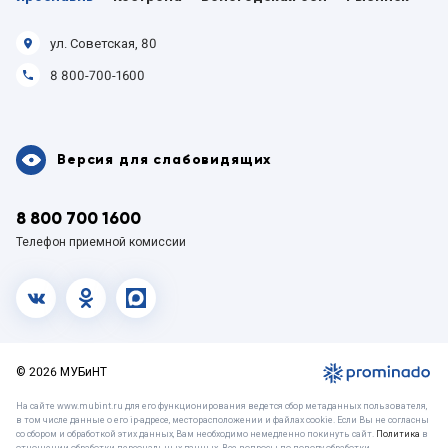
ул. Советская, 80
8 800-700-1600
Версия для слабовидящих
8 800 700 1600
Телефон приемной комиссии
vk.com
OK
MAX
© 2026 МУБиНТ
На сайте www.mubint.ru для его функционирования ведется сбор метаданных пользователя,
в том числе данные о его ip-адресе, месторасположении и файлах cookie. Если Вы не согласны
со сбором и обработкой этих данных, Вам необходимо немедленно покинуть сайт.
Политика
в